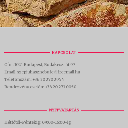
KAPCSOLAT
Cím:
1021 Budapest, Budakeszi út 97
Email: szepjuhasznebufe@freemail.hu
Telefonszám:
+36 30 270 2954
Rendezvény esetén:
+36 20 271 0050
NYITVATARTÁS
Hétfőtől-Péntekig: 09:00-16:00-
ig