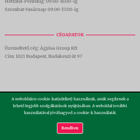
Hétfőtől-Péntekig: 09:00-16:00-
ig
Szombat-Vasárnap: 09:00-17:00-i
g
CÉGADATOK
Üzemeltető cég: Ágjósa Group Kft
Cím:
1021 Budapest, Budakeszi út 97
A weboldalon cookie-kat(sütiket) használunk, amik segítenek a
lehető legjobb szolgáltatások nyújtásában. A weboldal további
használatával jóváhagyod a cookie-k használatát.
2026 ©
Theme by
SiteOrigin
Rendben