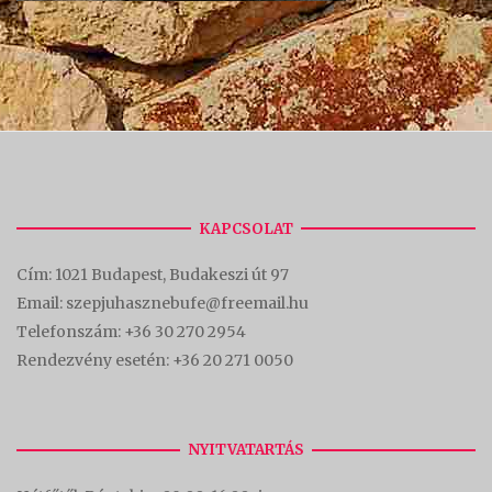
KAPCSOLAT
Cím:
1021 Budapest, Budakeszi út 97
Email: szepjuhasznebufe@freemail.hu
Telefonszám:
+36 30 270 2954
Rendezvény esetén:
+36 20 271 0050
NYITVATARTÁS