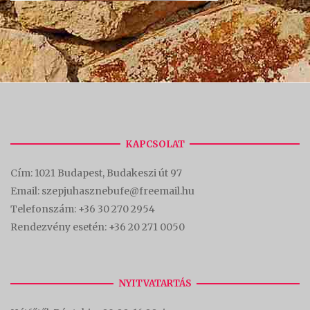
KAPCSOLAT
Cím:
1021 Budapest, Budakeszi út 97
Email: szepjuhasznebufe@freemail.hu
Telefonszám:
+36 30 270 2954
Rendezvény esetén:
+36 20 271 0050
NYITVATARTÁS