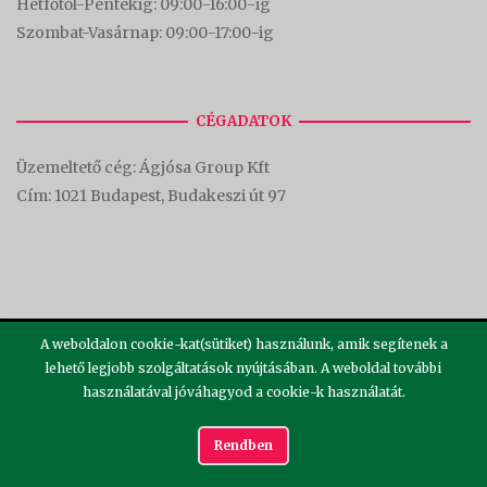
Hétfőtől-Péntekig: 09:00-16:00-
ig
Szombat-Vasárnap: 09:00-17:00-i
g
CÉGADATOK
Üzemeltető cég: Ágjósa Group Kft
Cím:
1021 Budapest, Budakeszi út 97
A weboldalon cookie-kat(sütiket) használunk, amik segítenek a
lehető legjobb szolgáltatások nyújtásában. A weboldal további
használatával jóváhagyod a cookie-k használatát.
2026 ©
Theme by
SiteOrigin
Rendben