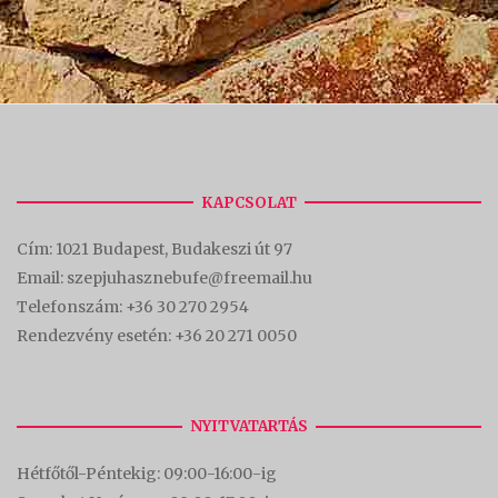
KAPCSOLAT
Cím:
1021 Budapest, Budakeszi út 97
Email: szepjuhasznebufe@freemail.hu
Telefonszám:
+36 30 270 2954
Rendezvény esetén:
+36 20 271 0050
NYITVATARTÁS
Hétfőtől-Péntekig: 09:00-16:00-
ig