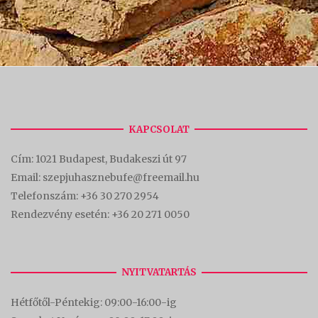
KAPCSOLAT
Cím:
1021 Budapest, Budakeszi út 97
Email: szepjuhasznebufe@freemail.hu
Telefonszám:
+36 30 270 2954
Rendezvény esetén:
+36 20 271 0050
NYITVATARTÁS
Hétfőtől-Péntekig: 09:00-16:00-
ig