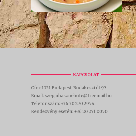
KAPCSOLAT
Cím:
1021 Budapest, Budakeszi út 97
Email: szepjuhasznebufe@freemail.hu
Telefonszám:
+36 30 270 2954
Rendezvény esetén:
+36 20 271 0050