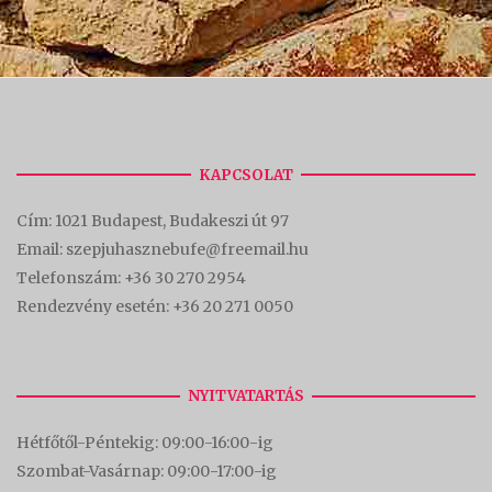
KAPCSOLAT
Cím:
1021 Budapest, Budakeszi út 97
Email: szepjuhasznebufe@freemail.hu
Telefonszám:
+36 30 270 2954
Rendezvény esetén:
+36 20 271 0050
NYITVATARTÁS
Hétfőtől-Péntekig: 09:00-16:00-
ig
Szombat-Vasárnap: 09:00-17:00-i
g