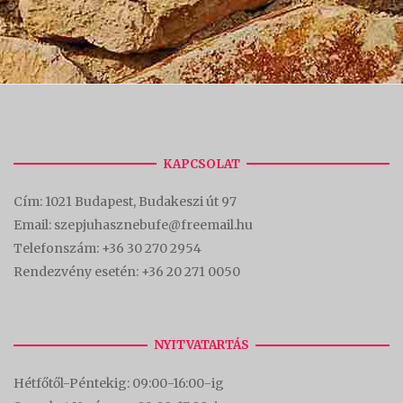
KAPCSOLAT
Cím:
1021 Budapest, Budakeszi út 97
Email: szepjuhasznebufe@freemail.hu
Telefonszám:
+36 30 270 2954
Rendezvény esetén:
+36 20 271 0050
NYITVATARTÁS
Hétfőtől-Péntekig: 09:00-16:00-
ig