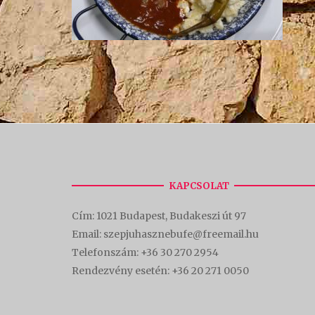
KAPCSOLAT
Cím:
1021 Budapest, Budakeszi út 97
Email: szepjuhasznebufe@freemail.hu
Telefonszám:
+36 30 270 2954
Rendezvény esetén:
+36 20 271 0050