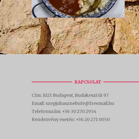
KAPCSOLAT
Cím:
1021 Budapest, Budakeszi út 97
Email: szepjuhasznebufe@freemail.hu
Telefonszám:
+36 30 270 2954
Rendezvény esetén:
+36 20 271 0050