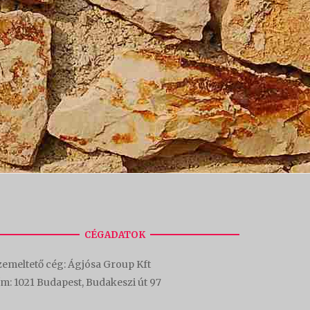
CÉGADATOK
emeltető cég: Ágjósa Group Kft
ím:
1021 Budapest, Budakeszi út 97