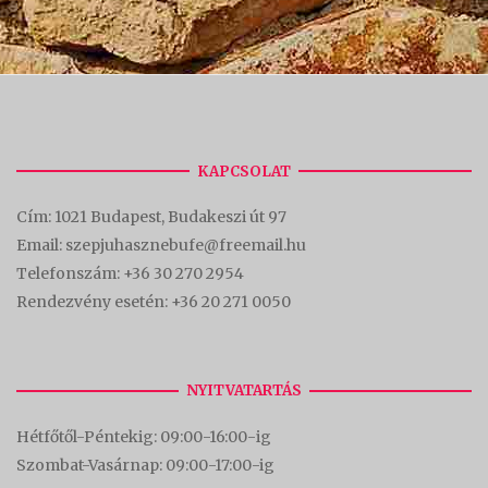
KAPCSOLAT
Cím:
1021 Budapest, Budakeszi út 97
Email: szepjuhasznebufe@freemail.hu
Telefonszám:
+36 30 270 2954
Rendezvény esetén:
+36 20 271 0050
NYITVATARTÁS
Hétfőtől-Péntekig: 09:00-16:00-
ig
Szombat-Vasárnap: 09:00-17:00-i
g