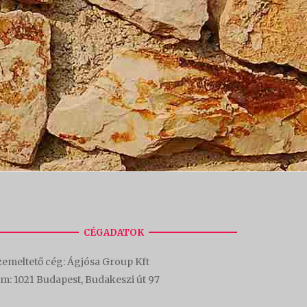
CÉGADATOK
emeltető cég: Ágjósa Group Kft
ím:
1021 Budapest, Budakeszi út 97