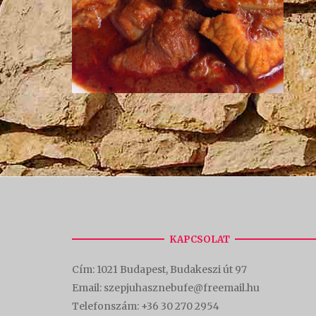
KAPCSOLAT
Cím:
1021 Budapest, Budakeszi út 97
Email: szepjuhasznebufe@freemail.hu
Telefonszám:
+36 30 270 2954