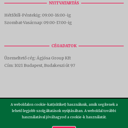
NYITVATARTÁS
Hétfőtől-Péntekig: 09:00-16:00-
ig
Szombat-Vasárnap: 09:00-17:00-i
g
CÉGADATOK
Üzemeltető cég: Ágjósa Group Kft
Cím:
1021 Budapest, Budakeszi út 97
A weboldalon cookie-kat(sütiket) használunk, amik segítenek a
lehető legjobb szolgáltatások nyújtásában. A weboldal további
használatával jóváhagyod a cookie-k használatát.
2026 ©
Theme by
SiteOrigin