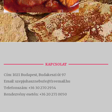
KAPCSOLAT
Cím:
1021 Budapest, Budakeszi út 97
Email: szepjuhasznebufe@freemail.hu
Telefonszám:
+36 30 270 2954
Rendezvény esetén:
+36 20 271 0050