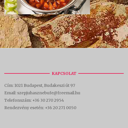
KAPCSOLAT
Cím:
1021 Budapest, Budakeszi út 97
Email: szepjuhasznebufe@freemail.hu
Telefonszám:
+36 30 270 2954
Rendezvény esetén:
+36 20 271 0050