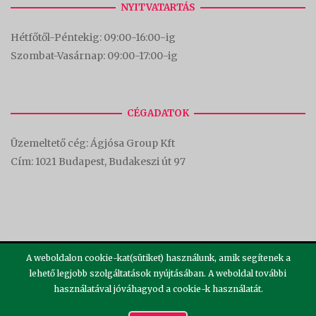
NYITVATARTÁS
Hétfőtől-Péntekig: 09:00-16:00-
ig
Szombat-Vasárnap: 09:00-17:00-i
g
CÉGADATOK
Üzemeltető cég: Ágjósa Group Kft
Cím:
1021 Budapest, Budakeszi út 97
A weboldalon cookie-kat(sütiket) használunk, amik segítenek a
lehető legjobb szolgáltatások nyújtásában. A weboldal további
használatával jóváhagyod a cookie-k használatát.
2026 ©
Theme by
SiteOrigin