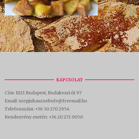
KAPCSOLAT
Cím:
1021 Budapest, Budakeszi út 97
Email: szepjuhasznebufe@freemail.hu
Telefonszám:
+36 30 270 2954
Rendezvény esetén:
+36 20 271 0050