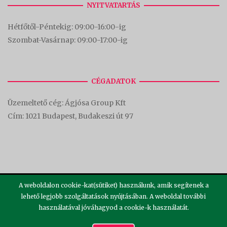
NYITVATARTÁS
Hétfőtől-Péntekig: 09:00-16:00-
ig
Szombat-Vasárnap: 09:00-17:00-i
g
CÉGADATOK
Üzemeltető cég: Ágjósa Group Kft
Cím:
1021 Budapest, Budakeszi út 97
A weboldalon cookie-kat(sütiket) használunk, amik segítenek a
lehető legjobb szolgáltatások nyújtásában. A weboldal további
használatával jóváhagyod a cookie-k használatát.
2026 ©
Theme by
SiteOrigin