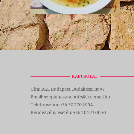
KAPCSOLAT
Cím:
1021 Budapest, Budakeszi út 97
Email: szepjuhasznebufe@freemail.hu
Telefonszám:
+36 30 270 2954
Rendezvény esetén:
+36 20 271 0050