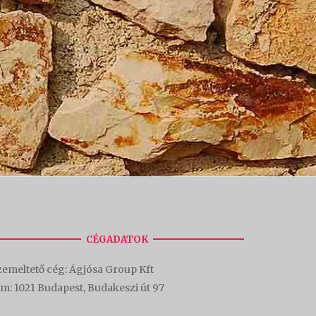
CÉGADATOK
emeltető cég: Ágjósa Group Kft
ím:
1021 Budapest, Budakeszi út 97