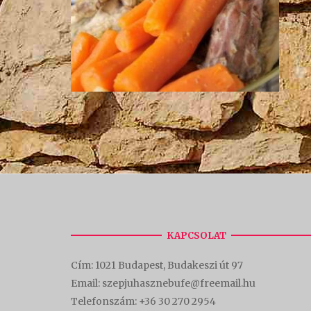
KAPCSOLAT
Cím:
1021 Budapest, Budakeszi út 97
Email: szepjuhasznebufe@freemail.hu
Telefonszám:
+36 30 270 2954