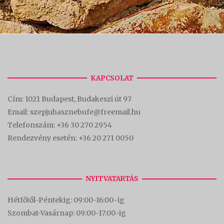
KAPCSOLAT
Cím:
1021 Budapest, Budakeszi út 97
Email: szepjuhasznebufe@freemail.hu
Telefonszám:
+36 30 270 2954
Rendezvény esetén:
+36 20 271 0050
NYITVATARTÁS
Hétfőtől-Péntekig: 09:00-16:00-
ig
Szombat-Vasárnap: 09:00-17:00-i
g