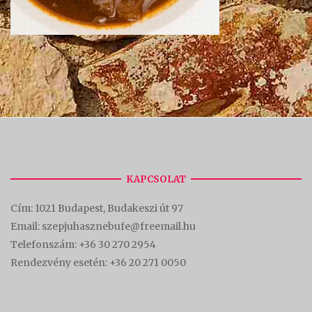
KAPCSOLAT
Cím:
1021 Budapest, Budakeszi út 97
Email: szepjuhasznebufe@freemail.hu
Telefonszám:
+36 30 270 2954
Rendezvény esetén:
+36 20 271 0050