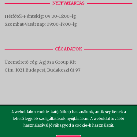
NYITVATARTÁS
Hétfőtől-Péntekig: 09:00-16:00-
ig
Szombat-Vasárnap: 09:00-17:00-i
g
CÉGADATOK
Üzemeltető cég: Ágjósa Group Kft
Cím:
1021 Budapest, Budakeszi út 97
A weboldalon cookie-kat(sütiket) használunk, amik segítenek a
lehető legjobb szolgáltatások nyújtásában. A weboldal további
használatával jóváhagyod a cookie-k használatát.
2026 ©
Theme by
SiteOrigin