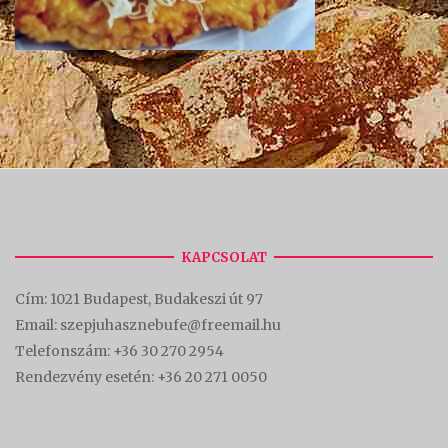
KAPCSOLAT
Cím:
1021 Budapest, Budakeszi út 97
Email: szepjuhasznebufe@freemail.hu
Telefonszám:
+36 30 270 2954
Rendezvény esetén:
+36 20 271 0050