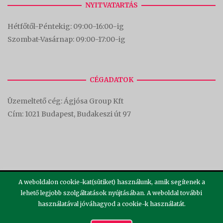
NYITVATARTÁS
Hétfőtől-Péntekig: 09:00-16:00-
ig
Szombat-Vasárnap: 09:00-17:00-i
g
CÉGADATOK
Üzemeltető cég: Ágjósa Group Kft
Cím:
1021 Budapest, Budakeszi út 97
A weboldalon cookie-kat(sütiket) használunk, amik segítenek a
lehető legjobb szolgáltatások nyújtásában. A weboldal további
használatával jóváhagyod a cookie-k használatát.
2026 ©
Theme by
SiteOrigin