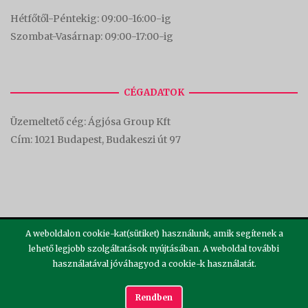
Hétfőtől-Péntekig: 09:00-16:00-
ig
Szombat-Vasárnap: 09:00-17:00-i
g
CÉGADATOK
Üzemeltető cég: Ágjósa Group Kft
Cím:
1021 Budapest, Budakeszi út 97
A weboldalon cookie-kat(sütiket) használunk, amik segítenek a
lehető legjobb szolgáltatások nyújtásában. A weboldal további
használatával jóváhagyod a cookie-k használatát.
2026 ©
Theme by
SiteOrigin
Rendben