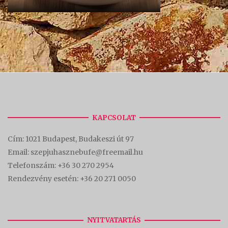
KAPCSOLAT
Cím:
1021 Budapest, Budakeszi út 97
Email: szepjuhasznebufe@freemail.hu
Telefonszám:
+36 30 270 2954
Rendezvény esetén:
+36 20 271 0050
NYITVATARTÁS