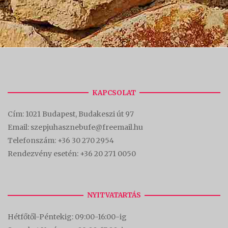
KAPCSOLAT
Cím:
1021 Budapest, Budakeszi út 97
Email: szepjuhasznebufe@freemail.hu
Telefonszám:
+36 30 270 2954
Rendezvény esetén:
+36 20 271 0050
NYITVATARTÁS
Hétfőtől-Péntekig: 09:00-16:00-
ig