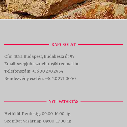
KAPCSOLAT
Cím:
1021 Budapest, Budakeszi út 97
Email: szepjuhasznebufe@freemail.hu
Telefonszám:
+36 30 270 2954
Rendezvény esetén:
+36 20 271 0050
NYITVATARTÁS
Hétfőtől-Péntekig: 09:00-16:00-
ig
Szombat-Vasárnap: 09:00-17:00-i
g