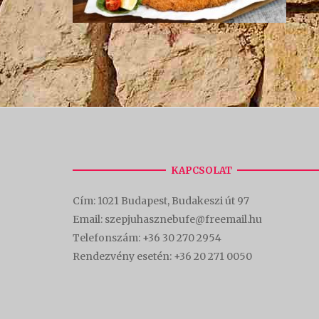
KAPCSOLAT
Cím:
1021 Budapest, Budakeszi út 97
Email: szepjuhasznebufe@freemail.hu
Telefonszám:
+36 30 270 2954
Rendezvény esetén:
+36 20 271 0050