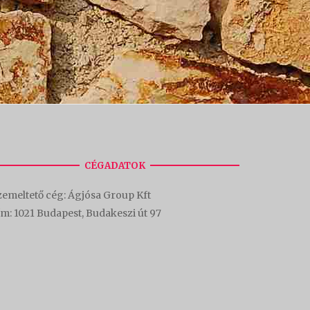
CÉGADATOK
emeltető cég: Ágjósa Group Kft
ím:
1021 Budapest, Budakeszi út 97