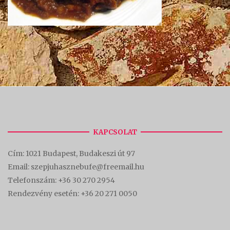
KAPCSOLAT
Cím:
1021 Budapest, Budakeszi út 97
Email: szepjuhasznebufe@freemail.hu
Telefonszám:
+36 30 270 2954
Rendezvény esetén:
+36 20 271 0050