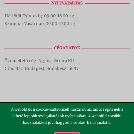
NYITVATARTÁS
Hétfőtől-Péntekig: 09:00-16:00-
ig
Szombat-Vasárnap: 09:00-17:00-i
g
CÉGADATOK
Üzemeltető cég: Ágjósa Group Kft
Cím:
1021 Budapest, Budakeszi út 97
A weboldalon cookie-kat(sütiket) használunk, amik segítenek a
lehető legjobb szolgáltatások nyújtásában. A weboldal további
használatával jóváhagyod a cookie-k használatát.
2026 ©
Theme by
SiteOrigin