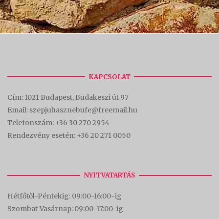
KAPCSOLAT
Cím:
1021 Budapest, Budakeszi út 97
Email: szepjuhasznebufe@freemail.hu
Telefonszám:
+36 30 270 2954
Rendezvény esetén:
+36 20 271 0050
NYITVATARTÁS
Hétfőtől-Péntekig: 09:00-16:00-
ig
Szombat-Vasárnap: 09:00-17:00-i
g