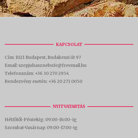
KAPCSOLAT
Cím:
1021 Budapest, Budakeszi út 97
Email: szepjuhasznebufe@freemail.hu
Telefonszám:
+36 30 270 2954
Rendezvény esetén:
+36 20 271 0050
NYITVATARTÁS
Hétfőtől-Péntekig: 09:00-16:00-
ig
Szombat-Vasárnap: 09:00-17:00-i
g