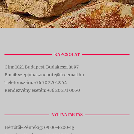
KAPCSOLAT
Cím:
1021 Budapest, Budakeszi út 97
Email: szepjuhasznebufe@freemail.hu
Telefonszám:
+36 30 270 2954
Rendezvény esetén:
+36 20 271 0050
NYITVATARTÁS
Hétfőtől-Péntekig: 09:00-16:00-
ig