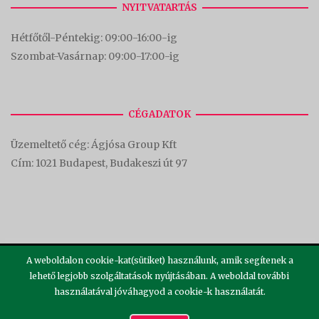
NYITVATARTÁS
Hétfőtől-Péntekig: 09:00-16:00-
ig
Szombat-Vasárnap: 09:00-17:00-i
g
CÉGADATOK
Üzemeltető cég: Ágjósa Group Kft
Cím:
1021 Budapest, Budakeszi út 97
A weboldalon cookie-kat(sütiket) használunk, amik segítenek a
lehető legjobb szolgáltatások nyújtásában. A weboldal további
használatával jóváhagyod a cookie-k használatát.
2026 ©
Theme by
SiteOrigin