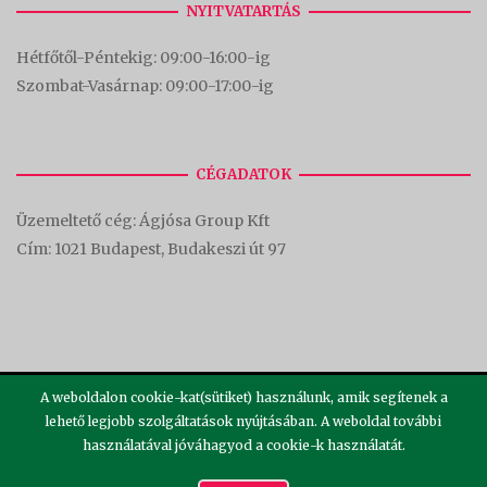
NYITVATARTÁS
Hétfőtől-Péntekig: 09:00-16:00-
ig
Szombat-Vasárnap: 09:00-17:00-i
g
CÉGADATOK
Üzemeltető cég: Ágjósa Group Kft
Cím:
1021 Budapest, Budakeszi út 97
A weboldalon cookie-kat(sütiket) használunk, amik segítenek a
lehető legjobb szolgáltatások nyújtásában. A weboldal további
használatával jóváhagyod a cookie-k használatát.
2026 ©
Theme by
SiteOrigin